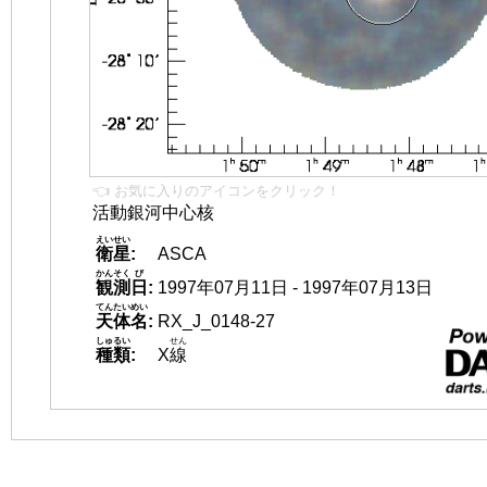
👈 お気に入りのアイコンをクリック！
活動銀河中心核
えいせい
衛星
:
ASCA
かんそく
び
観測
日
:
1997年07月11日 - 1997年07月13日
てんたいめい
天体名
:
RX_J_0148-27
しゅるい
せん
種類
:
X
線