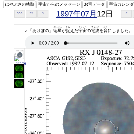
はやぶさの軌跡
宇宙からのメッセージ
お宝データ
宇宙カレンダ
1997年07月
12日
<<<
<<
<
>
えいせい
とら
うちゅう
でんぱ
おと
♪ 「あけぼの」
衛星
が
捉
えた
宇宙
の
電波
を
音
にしました。