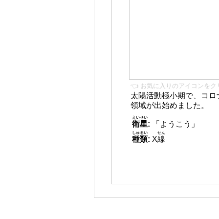
👈 お気に入りのアイコンをク
太陽活動極小期で、コロ
領域が出始めました。
えいせい
衛星
:
「ようこう」
しゅるい
せん
種類
:
X
線