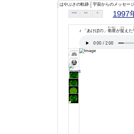
はやぶさの軌跡
宇宙からのメッセー
1997
<<<
<<
<
えいせい
とら
♪ 「あけぼの」
衛星
が
捉
えた