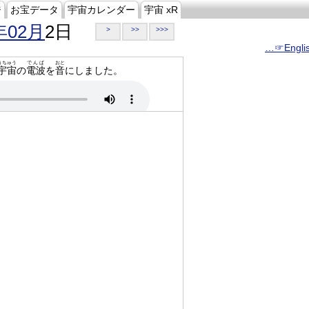
ジ
お宝データ
宇宙カレンダー
宇宙 xR
年02月
2日
>
>>
>>>
…☞Engli
うちゅう
でんぱ
おと
宇宙
の
電波
を
音
にしました。