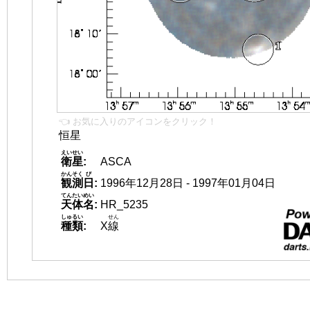
👈 お気に入りのアイコンをクリック！
恒星
えいせい
衛星
:
ASCA
かんそく
び
観測
日
:
1996年12月28日 - 1997年01月04日
てんたいめい
天体名
:
HR_5235
しゅるい
せん
種類
:
X
線