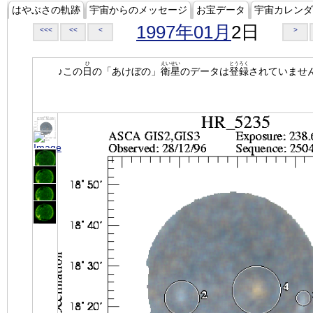
はやぶさの軌跡
宇宙からのメッセージ
お宝データ
宇宙カレンダ
1997年01月
2日
<<<
<<
<
>
ひ
えいせい
とうろく
♪この
日
の「あけぼの」
衛星
のデータは
登録
されていませ