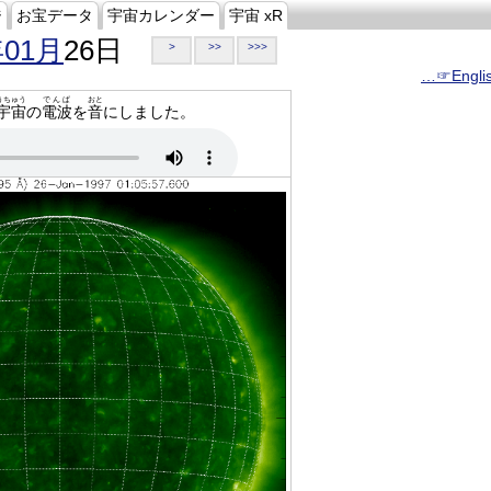
ジ
お宝データ
宇宙カレンダー
宇宙 xR
年01月
26日
>
>>
>>>
…☞Engli
うちゅう
でんぱ
おと
宇宙
の
電波
を
音
にしました。