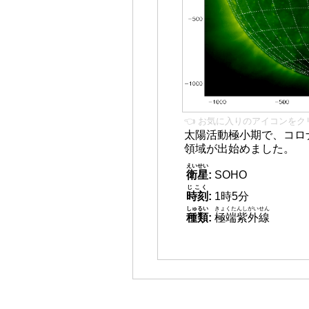
👈 お気に入りのアイコンをク
太陽活動極小期で、コロ
領域が出始めました。
えいせい
衛星
:
SOHO
じこく
時刻
:
1時5分
しゅるい
きょくたんしがいせん
種類
:
極端紫外線