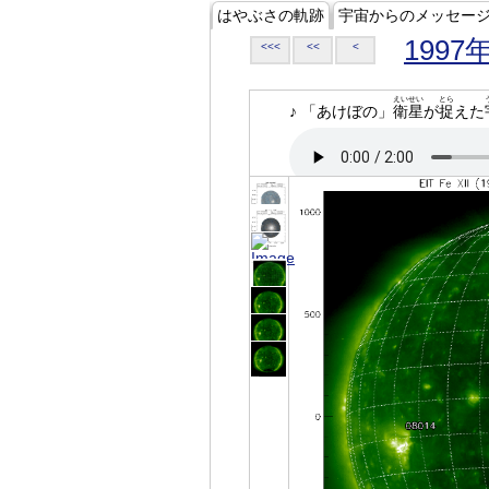
はやぶさの軌跡
宇宙からのメッセー
1997
<<<
<<
<
えいせい
とら
♪ 「あけぼの」
衛星
が
捉
えた