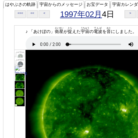
はやぶさの軌跡
宇宙からのメッセージ
お宝データ
宇宙カレンダ
1997年02月
4日
<<<
<<
<
>
えいせい
とら
うちゅう
でんぱ
おと
♪ 「あけぼの」
衛星
が
捉
えた
宇宙
の
電波
を
音
にしました。