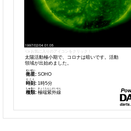
👈 お気に入りのアイコンをクリック！
太陽活動極小期で、コロナは暗いです。活動
領域が出始めました。
えいせい
衛星
:
SOHO
じこく
時刻
:
1時5分
しゅるい
きょくたんしがいせん
種類
:
極端紫外線