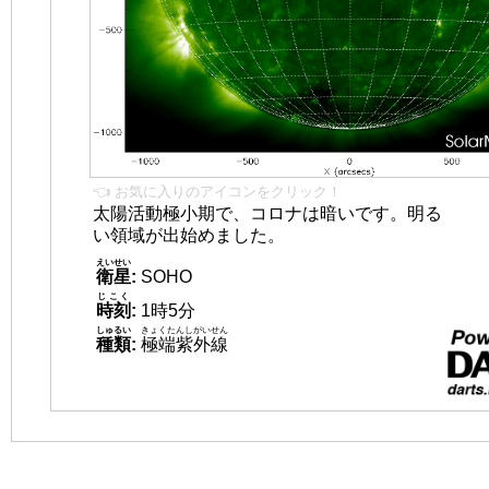
👈 お気に入りのアイコンをクリック！
太陽活動極小期で、コロナは暗いです。明る
い領域が出始めました。
えいせい
衛星
:
SOHO
じこく
時刻
:
1時5分
しゅるい
きょくたんしがいせん
種類
:
極端紫外線