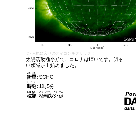
👈 お気に入りのアイコンをクリック！
太陽活動極小期で、コロナは暗いです。明る
い領域が出始めました。
えいせい
衛星
:
SOHO
じこく
時刻
:
1時5分
しゅるい
きょくたんしがいせん
種類
:
極端紫外線