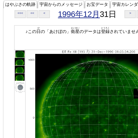
はやぶさの軌跡
宇宙からのメッセージ
お宝データ
宇宙カレンダ
1996年12月
31日
<<<
<<
<
>
ひ
えいせい
とうろく
♪この
日
の「あけぼの」
衛星
のデータは
登録
されていませ