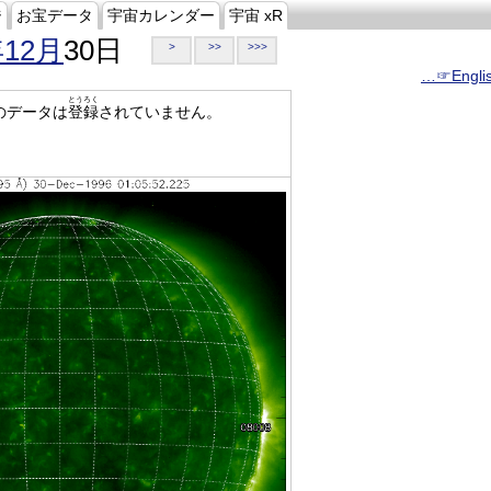
ジ
お宝データ
宇宙カレンダー
宇宙 xR
年12月
30日
>
>>
>>>
…☞Engli
とうろく
のデータは
登録
されていません。