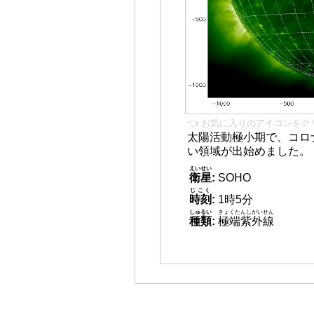
👈 お気に入りのアイコンをク
太陽活動極小期で、コロ
い領域が出始めました。
えいせい
衛星
:
SOHO
じこく
時刻
:
1時5分
しゅるい
きょくたんしがいせん
種類
:
極端紫外線