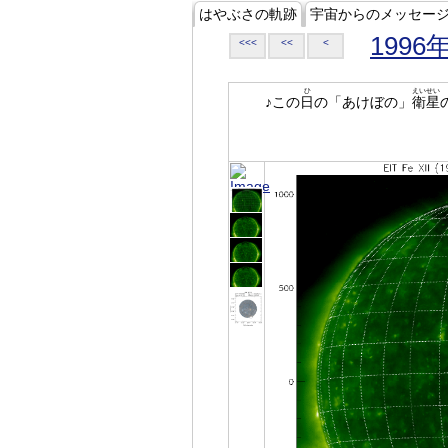
はやぶさの軌跡
宇宙からのメッセー
1996
<<<
<<
<
ひ
えいせい
♪この
日
の「あけぼの」
衛星