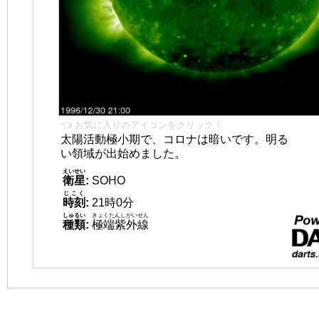
👈 お気に入りのアイコンをクリック！
太陽活動極小期で、コロナは暗いです。明る
い領域が出始めました。
えいせい
衛星
:
SOHO
じこく
時刻
:
21時0分
しゅるい
きょくたんしがいせん
種類
:
極端紫外線