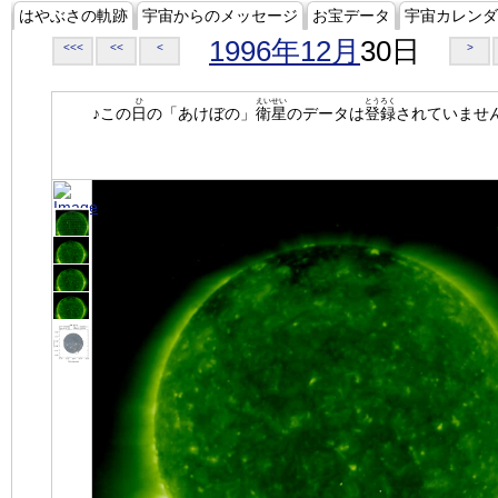
はやぶさの軌跡
宇宙からのメッセージ
お宝データ
宇宙カレンダ
1996年12月
30日
<<<
<<
<
>
ひ
えいせい
とうろく
♪この
日
の「あけぼの」
衛星
のデータは
登録
されていませ