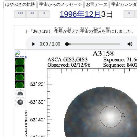
はやぶさの軌跡
宇宙からのメッセージ
お宝データ
宇宙カレンダ
1996年12月
3日
<<<
<<
<
>
えいせい
とら
うちゅう
でんぱ
おと
♪ 「あけぼの」
衛星
が
捉
えた
宇宙
の
電波
を
音
にしました。