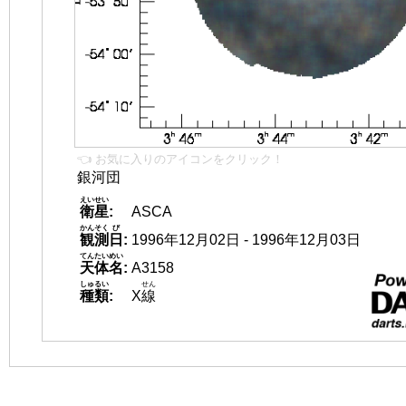
👈 お気に入りのアイコンをクリック！
銀河団
えいせい
衛星
:
ASCA
かんそく
び
観測
日
:
1996年12月02日 - 1996年12月03日
てんたいめい
天体名
:
A3158
しゅるい
せん
種類
:
X
線