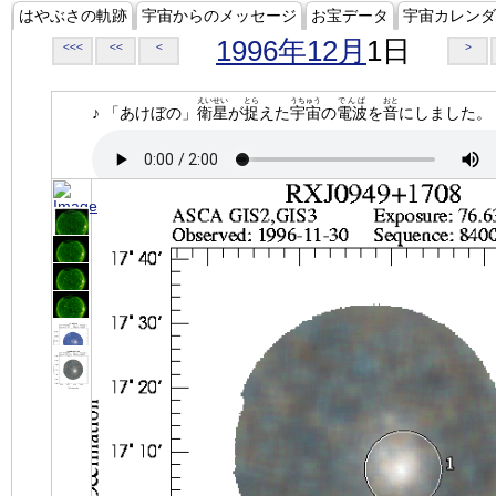
はやぶさの軌跡
宇宙からのメッセージ
お宝データ
宇宙カレンダ
1996年12月
1日
<<<
<<
<
>
えいせい
とら
うちゅう
でんぱ
おと
♪ 「あけぼの」
衛星
が
捉
えた
宇宙
の
電波
を
音
にしました。