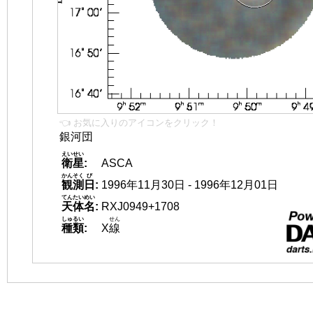
👈 お気に入りのアイコンをクリック！
銀河団
えいせい
衛星
:
ASCA
かんそく
び
観測
日
:
1996年11月30日 - 1996年12月01日
てんたいめい
天体名
:
RXJ0949+1708
しゅるい
せん
種類
:
X
線