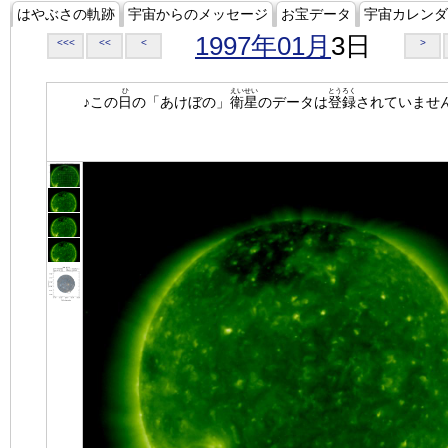
はやぶさの軌跡
宇宙からのメッセージ
お宝データ
宇宙カレンダ
1997年01月
3日
<<<
<<
<
>
ひ
えいせい
とうろく
♪この
日
の「あけぼの」
衛星
のデータは
登録
されていませ