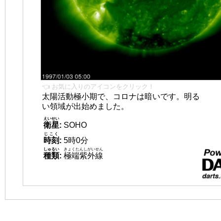
👈 お気に入りのアイコンをクリック！
太陽活動極小期で、コロナは暗いです。明る
い領域が出始めました。
えいせい
衛星
:
SOHO
じこく
時刻
:
5時0分
しゅるい
きょくたんしがいせん
種類
:
極端紫外線