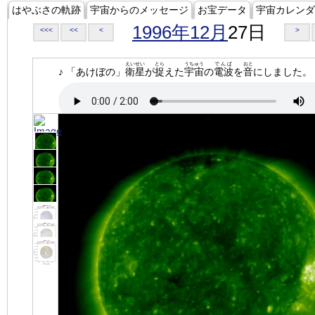
はやぶさの軌跡
宇宙からのメッセージ
お宝データ
宇宙カレンダ
1996年12月
27日
<<<
<<
<
>
えいせい
とら
うちゅう
でんぱ
おと
♪ 「あけぼの」
衛星
が
捉
えた
宇宙
の
電波
を
音
にしました。