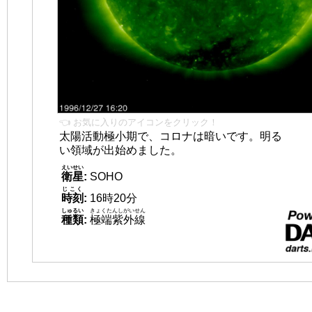
👈 お気に入りのアイコンをクリック！
太陽活動極小期で、コロナは暗いです。明る
い領域が出始めました。
えいせい
衛星
:
SOHO
じこく
時刻
:
16時20分
しゅるい
きょくたんしがいせん
種類
:
極端紫外線