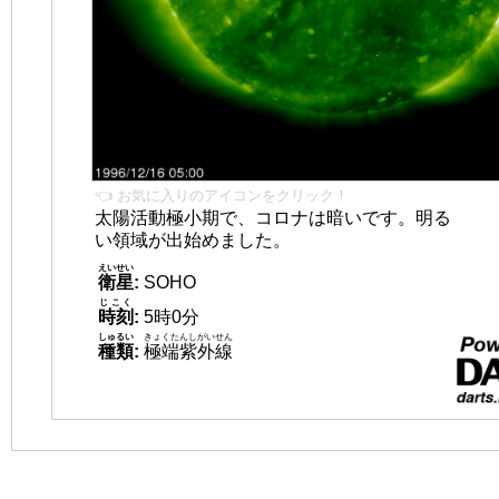
👈 お気に入りのアイコンをクリック！
太陽活動極小期で、コロナは暗いです。明る
い領域が出始めました。
えいせい
衛星
:
SOHO
じこく
時刻
:
5時0分
しゅるい
きょくたんしがいせん
種類
:
極端紫外線