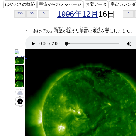
はやぶさの軌跡
宇宙からのメッセージ
お宝データ
宇宙カレンダ
1996年12月
16日
<<<
<<
<
>
えいせい
とら
うちゅう
でんぱ
おと
♪ 「あけぼの」
衛星
が
捉
えた
宇宙
の
電波
を
音
にしました。