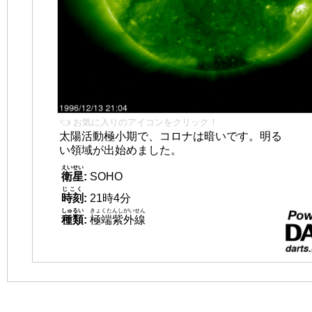
👈 お気に入りのアイコンをクリック！
太陽活動極小期で、コロナは暗いです。明る
い領域が出始めました。
えいせい
衛星
:
SOHO
じこく
時刻
:
21時4分
しゅるい
きょくたんしがいせん
種類
:
極端紫外線