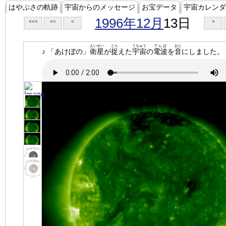
はやぶさの軌跡
宇宙からのメッセージ
お宝データ
宇宙カレンダ
1996年12月
13日
<<<
<<
<
>
えいせい
とら
うちゅう
でんぱ
おと
♪ 「あけぼの」
衛星
が
捉
えた
宇宙
の
電波
を
音
にしました。