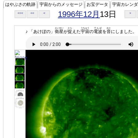
はやぶさの軌跡
宇宙からのメッセージ
お宝データ
宇宙カレンダ
1996年12月
13日
<<<
<<
<
>
えいせい
とら
うちゅう
でんぱ
おと
♪ 「あけぼの」
衛星
が
捉
えた
宇宙
の
電波
を
音
にしました。