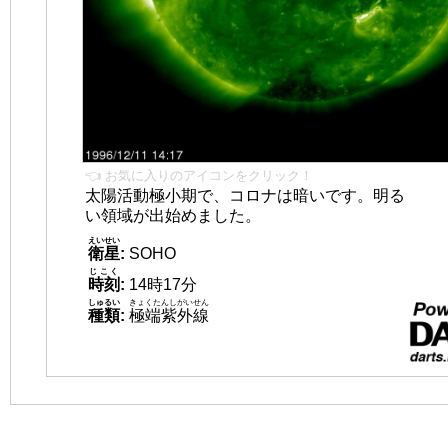
👈 お気に入りのアイコンをクリック！
太陽活動極小期で、コロナは暗いです。明る
い領域が出始めました。
えいせい
衛星
:
SOHO
じこく
時刻
:
14時17分
しゅるい
きょくたんしがいせん
種類
:
極端紫外線