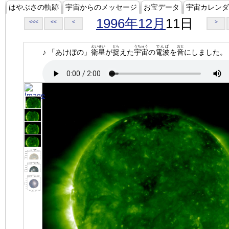
はやぶさの軌跡
宇宙からのメッセージ
お宝データ
宇宙カレンダ
1996年12月
11日
<<<
<<
<
>
えいせい
とら
うちゅう
でんぱ
おと
♪ 「あけぼの」
衛星
が
捉
えた
宇宙
の
電波
を
音
にしました。