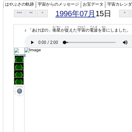
はやぶさの軌跡
宇宙からのメッセージ
お宝データ
宇宙カレンダ
1996年07月
15日
<<<
<<
<
>
えいせい
とら
うちゅう
でんぱ
おと
♪ 「あけぼの」
衛星
が
捉
えた
宇宙
の
電波
を
音
にしました。