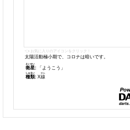
👈 お気に入りのアイコンをクリック！
太陽活動極小期で、コロナは暗いです。
えいせい
衛星
:
「ようこう」
しゅるい
せん
種類
:
X
線