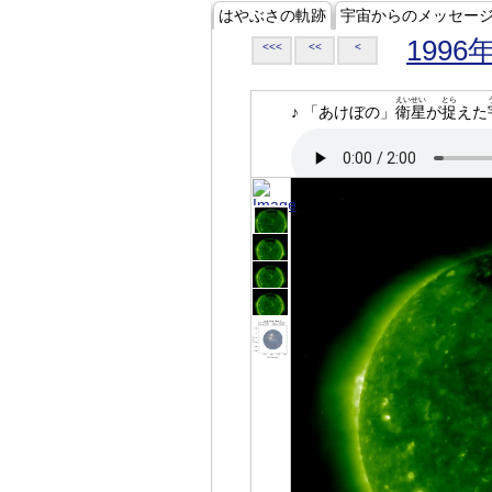
はやぶさの軌跡
宇宙からのメッセー
1996
<<<
<<
<
えいせい
とら
♪ 「あけぼの」
衛星
が
捉
えた