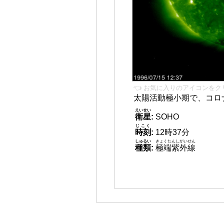
👈 お気に入りのアイコンをク
太陽活動極小期で、コロ
えいせい
衛星
:
SOHO
じこく
時刻
:
12時37分
しゅるい
きょくたんしがいせん
種類
:
極端紫外線