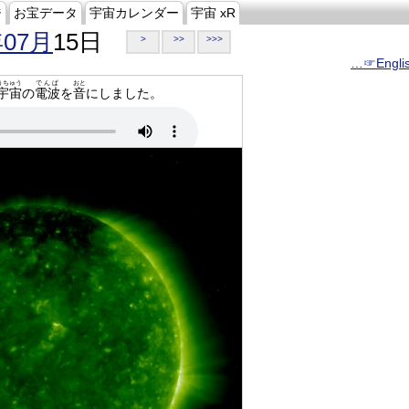
ジ
お宝データ
宇宙カレンダー
宇宙 xR
年07月
15日
>
>>
>>>
…☞Engli
うちゅう
でんぱ
おと
宇宙
の
電波
を
音
にしました。