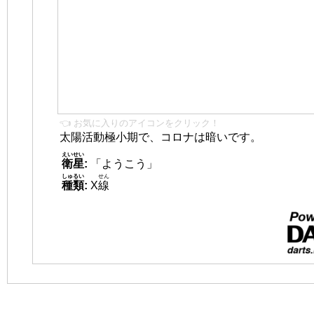
👈 お気に入りのアイコンをクリック！
太陽活動極小期で、コロナは暗いです。
えいせい
衛星
:
「ようこう」
しゅるい
せん
種類
:
X
線