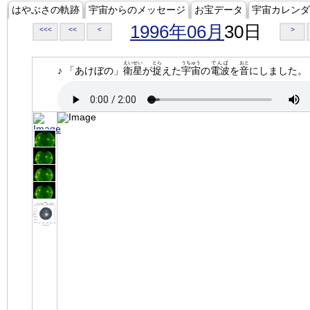
はやぶさの軌跡
宇宙からのメッセージ
お宝データ
宇宙カレンダ
1996年06月
30日
<<<
<<
<
>
えいせい
とら
うちゅう
でんぱ
おと
♪ 「あけぼの」
衛星
が
捉
えた
宇宙
の
電波
を
音
にしました。