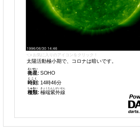
👈 お気に入りのアイコンをクリック！
太陽活動極小期で、コロナは暗いです。
えいせい
衛星
:
SOHO
じこく
時刻
:
14時46分
しゅるい
きょくたんしがいせん
種類
:
極端紫外線