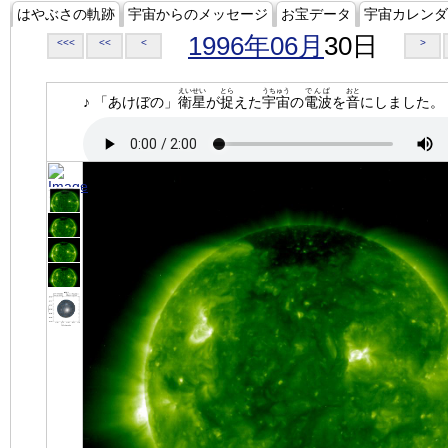
はやぶさの軌跡
宇宙からのメッセージ
お宝データ
宇宙カレンダ
1996年06月
30日
<<<
<<
<
>
えいせい
とら
うちゅう
でんぱ
おと
♪ 「あけぼの」
衛星
が
捉
えた
宇宙
の
電波
を
音
にしました。