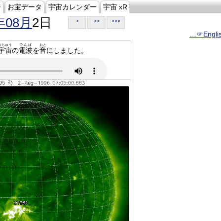
ジ
お宝データ
宇宙カレンダー
宇宙 xR
年08月
2日
>
>>
>>>
…☞Engli
うちゅう
でんぱ
おと
宇宙
の
電波
を
音
にしました。