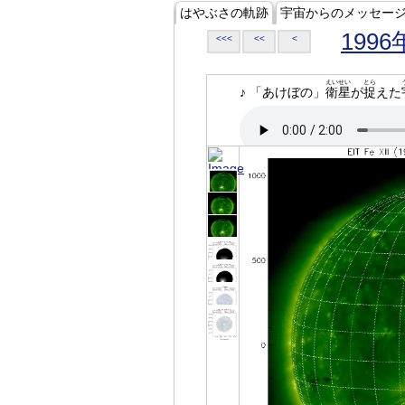
はやぶさの軌跡
宇宙からのメッセー
1996
<<<
<<
<
えいせい
とら
♪ 「あけぼの」
衛星
が
捉
えた