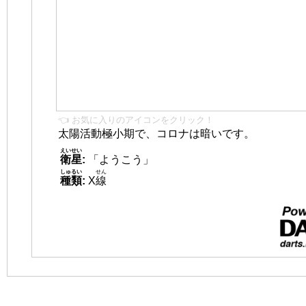
👈 お気に入りのアイコンをクリック！
太陽活動極小期で、コロナは暗いです。
えいせい
衛星
:
「ようこう」
しゅるい
せん
種類
:
X
線