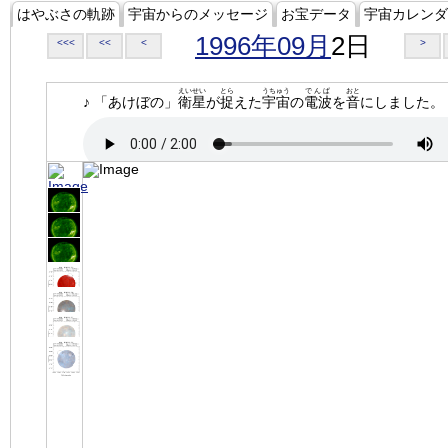
はやぶさの軌跡
宇宙からのメッセージ
お宝データ
宇宙カレンダ
1996年09月
2日
<<<
<<
<
>
えいせい
とら
うちゅう
でんぱ
おと
♪ 「あけぼの」
衛星
が
捉
えた
宇宙
の
電波
を
音
にしました。