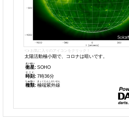
👈 お気に入りのアイコンをクリック！
太陽活動極小期で、コロナは暗いです。
えいせい
衛星
:
SOHO
じこく
時刻
:
7時36分
しゅるい
きょくたんしがいせん
種類
:
極端紫外線