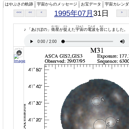
はやぶさの軌跡
宇宙からのメッセージ
お宝データ
宇宙カレンダ
1995年07月
31日
<<<
<<
<
>
えいせい
とら
うちゅう
でんぱ
おと
♪ 「あけぼの」
衛星
が
捉
えた
宇宙
の
電波
を
音
にしました。