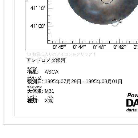
👈 お気に入りのアイコンをクリック！
アンドロメダ銀河
えいせい
衛星
:
ASCA
かんそく
び
観測
日
:
1995年07月29日 - 1995年08月01日
てんたいめい
天体名
:
M31
しゅるい
せん
種類
:
X
線