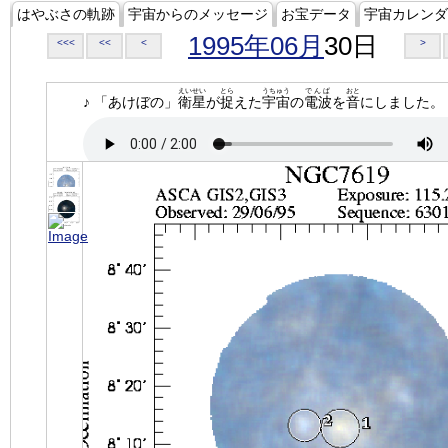
はやぶさの軌跡
宇宙からのメッセージ
お宝データ
宇宙カレンダ
1995年06月
30日
<<<
<<
<
>
えいせい
とら
うちゅう
でんぱ
おと
♪ 「あけぼの」
衛星
が
捉
えた
宇宙
の
電波
を
音
にしました。