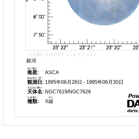
👈 お気に入りのアイコンをクリック！
銀河
えいせい
衛星
:
ASCA
かんそく
び
観測
日
:
1995年06月28日 - 1995年06月30日
てんたいめい
天体名
:
NGC7619/NGC7626
しゅるい
せん
種類
:
X
線