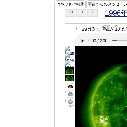
はやぶさの軌跡
宇宙からのメッセー
1996
<<<
<<
<
えいせい
とら
♪ 「あけぼの」
衛星
が
捉
えた