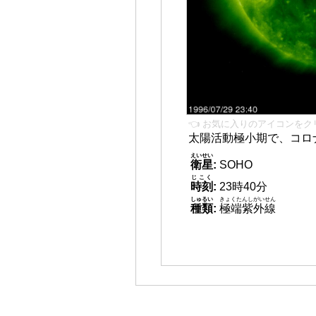
👈 お気に入りのアイコンをク
太陽活動極小期で、コロ
えいせい
衛星
:
SOHO
じこく
時刻
:
23時40分
しゅるい
きょくたんしがいせん
種類
:
極端紫外線