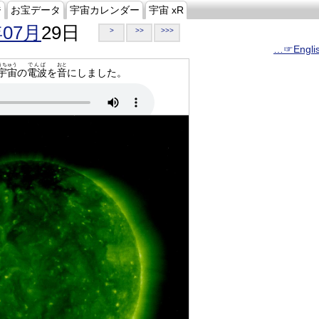
ジ
お宝データ
宇宙カレンダー
宇宙 xR
年07月
29日
>
>>
>>>
…☞Engli
うちゅう
でんぱ
おと
宇宙
の
電波
を
音
にしました。