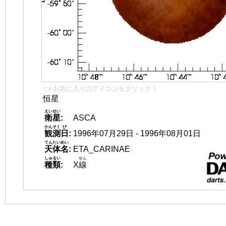
👈 お気に入りのアイコンをクリック！
恒星
えいせい
衛星
:
ASCA
かんそく
び
観測
日
:
1996年07月29日 - 1996年08月01日
てんたいめい
天体名
:
ETA_CARINAE
しゅるい
せん
種類
:
X
線