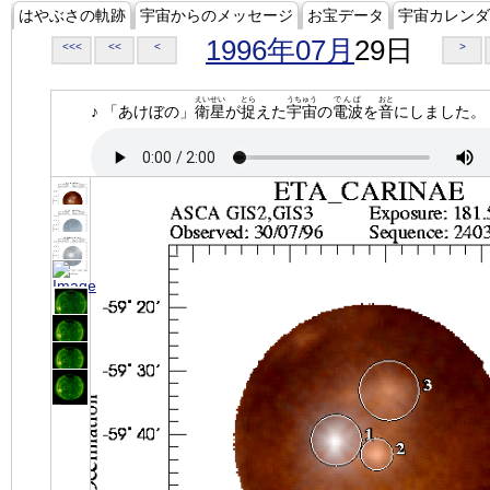
はやぶさの軌跡
宇宙からのメッセージ
お宝データ
宇宙カレンダ
1996年07月
29日
<<<
<<
<
>
えいせい
とら
うちゅう
でんぱ
おと
♪ 「あけぼの」
衛星
が
捉
えた
宇宙
の
電波
を
音
にしました。