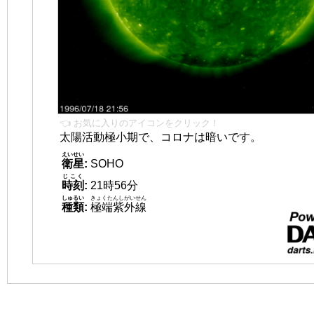
👈 お気に入りのアイコンをクリック！
太陽活動極小期で、コロナは暗いです。
えいせい
衛星
:
SOHO
じこく
時刻
:
21時56分
しゅるい
きょくたんしがいせん
種類
:
極端紫外線