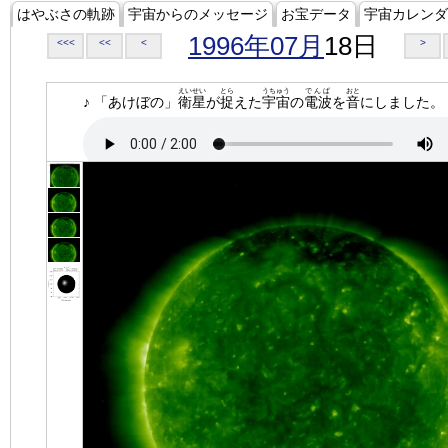
はやぶさの軌跡
宇宙からのメッセージ
お宝データ
宇宙カレンダ
1996年07月
18日
<<<
<<
<
>
えいせい
とら
うちゅう
でんぱ
おと
♪ 「あけぼの」
衛星
が
捉
えた
宇宙
の
電波
を
音
にしました。