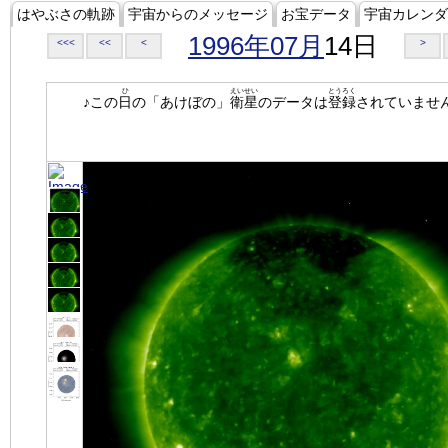
はやぶさの軌跡
宇宙からのメッセージ
お宝データ
宇宙カレンダ
1996年07月
14日
<<<
<<
<
>
ひ
えいせい
とうろく
♪この
日
の「あけぼの」
衛星
のデータは
登録
されていませ