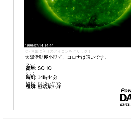
👈 お気に入りのアイコンをクリック！
太陽活動極小期で、コロナは暗いです。
えいせい
衛星
:
SOHO
じこく
時刻
:
14時44分
しゅるい
きょくたんしがいせん
種類
:
極端紫外線