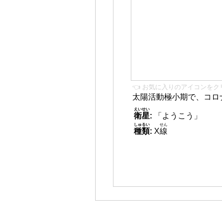
👈 お気に入りのアイコンをク
太陽活動極小期で、コロ
えいせい
衛星
:
「ようこう」
しゅるい
せん
種類
:
X
線