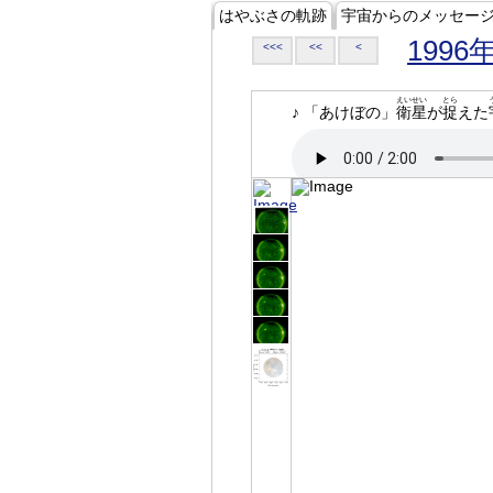
はやぶさの軌跡
宇宙からのメッセー
1996
<<<
<<
<
えいせい
とら
♪ 「あけぼの」
衛星
が
捉
えた