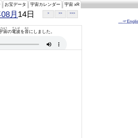
ジ
お宝データ
宇宙カレンダー
宇宙 xR
年08月
14日
>
>>
>>>
…☞Engli
うちゅう
でんぱ
おと
宇宙
の
電波
を
音
にしました。