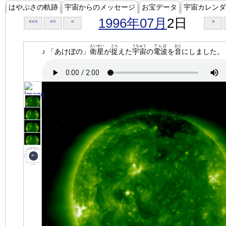
はやぶさの軌跡
宇宙からのメッセージ
お宝データ
宇宙カレンダ
1996年07月
2日
<<<
<<
<
>
えいせい
とら
うちゅう
でんぱ
おと
♪ 「あけぼの」
衛星
が
捉
えた
宇宙
の
電波
を
音
にしました。