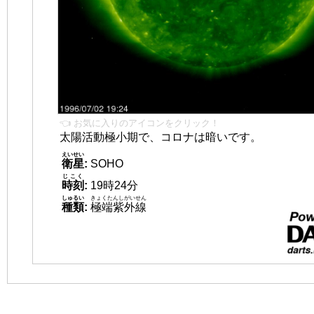
👈 お気に入りのアイコンをクリック！
太陽活動極小期で、コロナは暗いです。
えいせい
衛星
:
SOHO
じこく
時刻
:
19時24分
しゅるい
きょくたんしがいせん
種類
:
極端紫外線