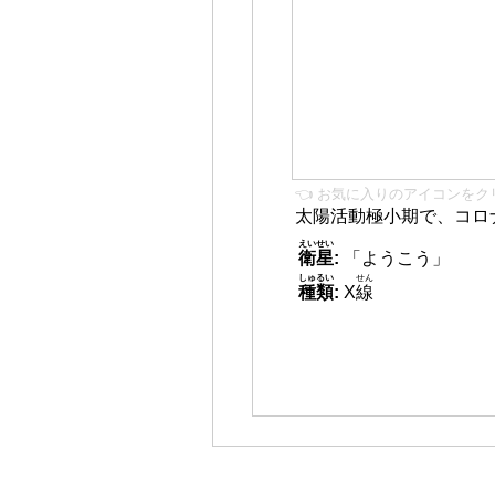
👈 お気に入りのアイコンをク
太陽活動極小期で、コロ
えいせい
衛星
:
「ようこう」
しゅるい
せん
種類
:
X
線