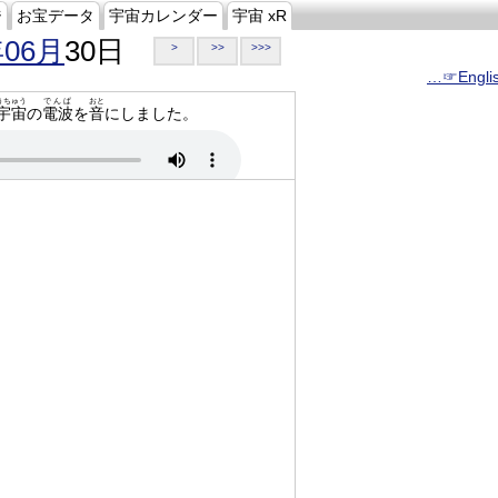
ジ
お宝データ
宇宙カレンダー
宇宙 xR
年06月
30日
>
>>
>>>
…☞Engli
うちゅう
でんぱ
おと
宇宙
の
電波
を
音
にしました。