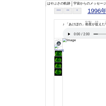
はやぶさの軌跡
宇宙からのメッセー
1996
<<<
<<
<
えいせい
とら
♪ 「あけぼの」
衛星
が
捉
えた