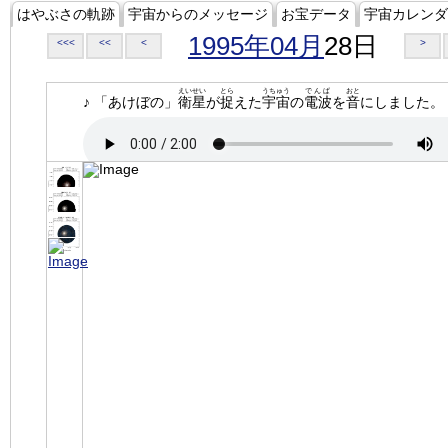
はやぶさの軌跡
宇宙からのメッセージ
お宝データ
宇宙カレンダ
1995年04月
28日
<<<
<<
<
>
えいせい
とら
うちゅう
でんぱ
おと
♪ 「あけぼの」
衛星
が
捉
えた
宇宙
の
電波
を
音
にしました。