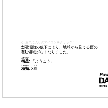
👈 お気に入りのアイコンをクリック！
太陽活動の低下により、地球から見える面の
活動領域がなくなりました。
えいせい
衛星
:
「ようこう」
しゅるい
せん
種類
:
X
線