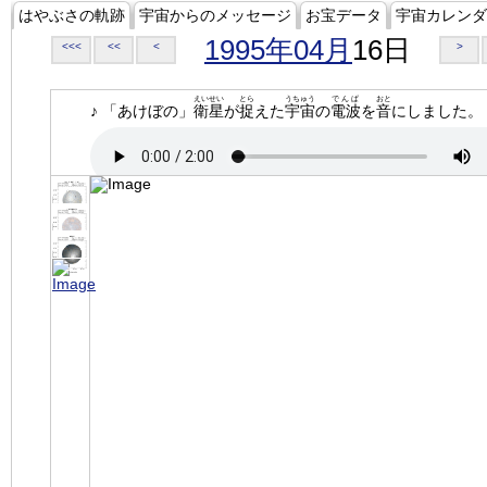
はやぶさの軌跡
宇宙からのメッセージ
お宝データ
宇宙カレンダ
1995年04月
16日
<<<
<<
<
>
えいせい
とら
うちゅう
でんぱ
おと
♪ 「あけぼの」
衛星
が
捉
えた
宇宙
の
電波
を
音
にしました。