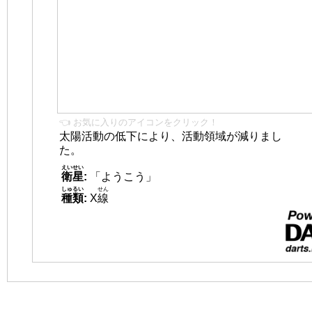
👈 お気に入りのアイコンをクリック！
太陽活動の低下により、活動領域が減りまし
た。
えいせい
衛星
:
「ようこう」
しゅるい
せん
種類
:
X
線