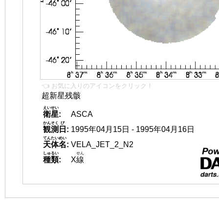
👈 お気に入りのアイコンをクリック！
超新星残骸
えいせい
衛星
:
ASCA
かんそく
び
観測
日
:
1995年04月15日 - 1995年04月16日
てんたいめい
天体名
:
VELA_JET_2_N2
しゅるい
せん
種類
:
X
線