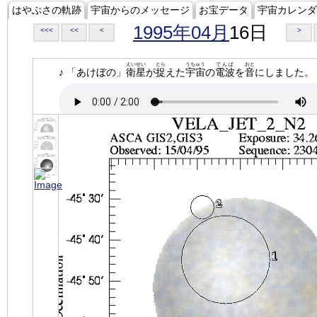
はやぶさの軌跡
宇宙からのメッセージ
お宝データ
宇宙カレンダ
1995年04月
16日
<<<
<<
<
>
えいせい
とら
うちゅう
でんぱ
おと
♪ 「あけぼの」
衛星
が
捉
えた
宇宙
の
電波
を
音
にしました。