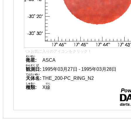
👈 お気に入りのアイコンをクリック！
えいせい
衛星
:
ASCA
かんそく
び
観測
日
:
1995年03月27日 - 1995年03月28日
てんたいめい
天体名
:
THE_200-PC_RING_N2
しゅるい
せん
種類
:
X
線