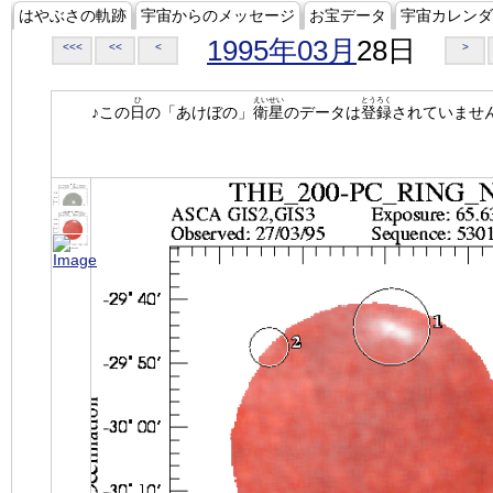
はやぶさの軌跡
宇宙からのメッセージ
お宝データ
宇宙カレンダ
1995年03月
28日
<<<
<<
<
>
ひ
えいせい
とうろく
♪この
日
の「あけぼの」
衛星
のデータは
登録
されていませ