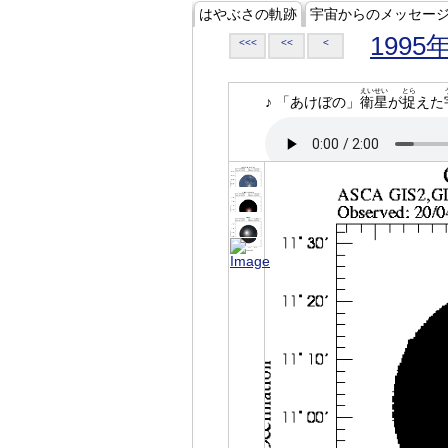
はやぶさの軌跡
宇宙からのメッセー
1995
<<<
<<
<
えいせい
とら
♪ 「あけぼの」
衛星
が
捉
えた