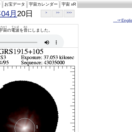
ジ
お宝データ
宇宙カレンダー
宇宙 xR
年04月
20日
>
>>
>>>
…☞Engli
うちゅう
でんぱ
おと
宇宙
の
電波
を
音
にしました。