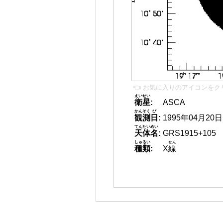
👈 お気に入りのアイコンをク
えいせい
衛星
:
ASCA
かんそく
び
観測
日
:
1995年04月20日
てんたいめい
天体名
:
GRS1915+105
しゅるい
せん
種類
:
X
線