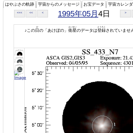
はやぶさの軌跡
宇宙からのメッセージ
お宝データ
宇宙カレンダ
1995年05月
4日
<<<
<<
<
>
ひ
えいせい
とうろく
♪この
日
の「あけぼの」
衛星
のデータは
登録
されていませ