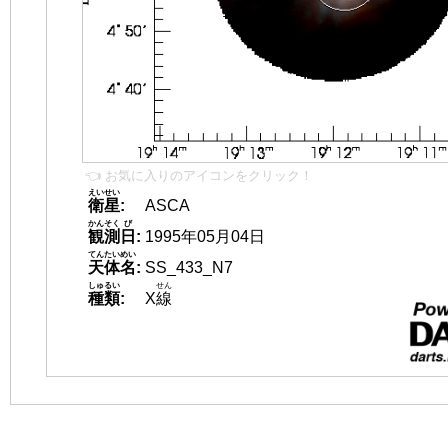
👈 お気に入りのアイコンをクリック！
えいせい
衛星
:
ASCA
かんそく
び
観測
日
:
1995年05月04日
てんたいめい
天体名
:
SS_433_N7
しゅるい
せん
種類
:
X
線