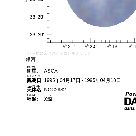
👈 お気に入りのアイコンをクリック！
銀河
えいせい
衛星
:
ASCA
かんそく
び
観測
日
:
1995年04月17日 - 1995年04月18日
てんたいめい
天体名
:
NGC2832
しゅるい
せん
種類
:
X
線