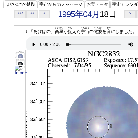
はやぶさの軌跡
宇宙からのメッセージ
お宝データ
宇宙カレンダ
1995年04月
18日
<<<
<<
<
>
えいせい
とら
うちゅう
でんぱ
おと
♪ 「あけぼの」
衛星
が
捉
えた
宇宙
の
電波
を
音
にしました。