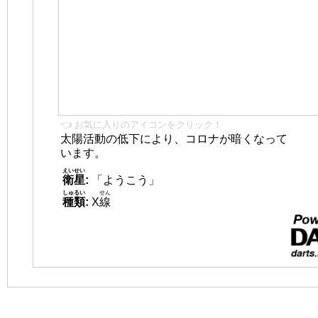
👈 お気に入りのアイコンをクリック！
太陽活動の低下により、コロナが暗くなって
います。
えいせい
衛星
:
「ようこう」
しゅるい
せん
種類
:
X
線