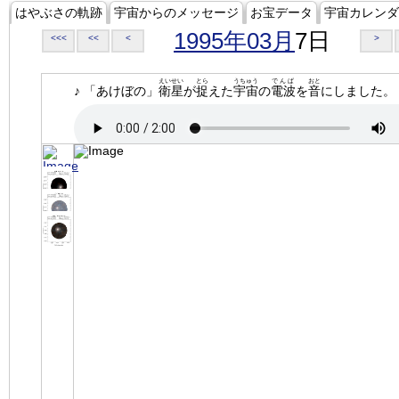
はやぶさの軌跡
宇宙からのメッセージ
お宝データ
宇宙カレンダ
1995年03月
7日
<<<
<<
<
>
えいせい
とら
うちゅう
でんぱ
おと
♪ 「あけぼの」
衛星
が
捉
えた
宇宙
の
電波
を
音
にしました。