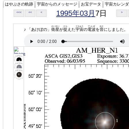
はやぶさの軌跡
宇宙からのメッセージ
お宝データ
宇宙カレンダ
1995年03月
7日
<<<
<<
<
>
えいせい
とら
うちゅう
でんぱ
おと
♪ 「あけぼの」
衛星
が
捉
えた
宇宙
の
電波
を
音
にしました。