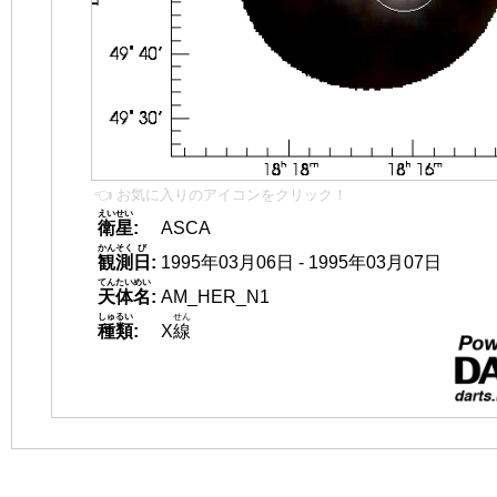
👈 お気に入りのアイコンをクリック！
えいせい
衛星
:
ASCA
かんそく
び
観測
日
:
1995年03月06日 - 1995年03月07日
てんたいめい
天体名
:
AM_HER_N1
しゅるい
せん
種類
:
X
線