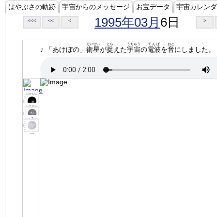
はやぶさの軌跡
宇宙からのメッセージ
お宝データ
宇宙カレンダ
1995年03月
6日
<<<
<<
<
>
えいせい
とら
うちゅう
でんぱ
おと
♪ 「あけぼの」
衛星
が
捉
えた
宇宙
の
電波
を
音
にしました。