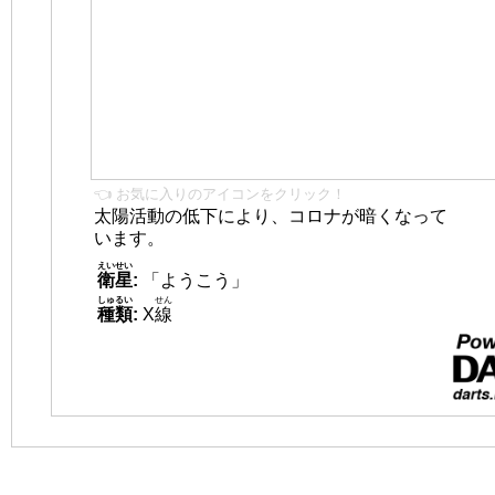
👈 お気に入りのアイコンをクリック！
太陽活動の低下により、コロナが暗くなって
います。
えいせい
衛星
:
「ようこう」
しゅるい
せん
種類
:
X
線