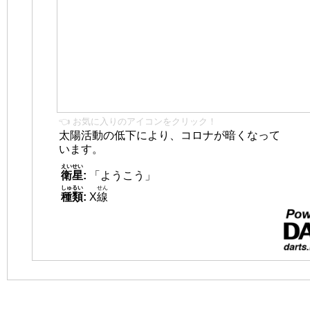
👈 お気に入りのアイコンをクリック！
太陽活動の低下により、コロナが暗くなって
います。
えいせい
衛星
:
「ようこう」
しゅるい
せん
種類
:
X
線