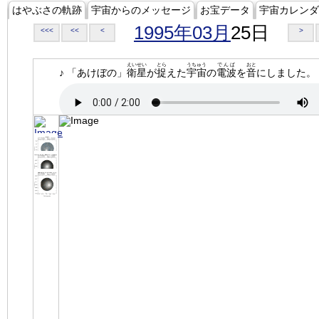
はやぶさの軌跡
宇宙からのメッセージ
お宝データ
宇宙カレンダ
1995年03月
25日
<<<
<<
<
>
えいせい
とら
うちゅう
でんぱ
おと
♪ 「あけぼの」
衛星
が
捉
えた
宇宙
の
電波
を
音
にしました。