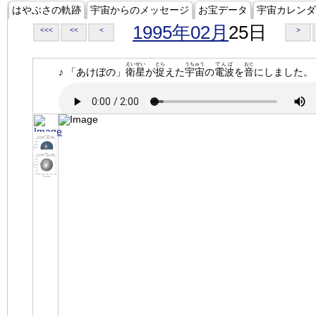
はやぶさの軌跡
宇宙からのメッセージ
お宝データ
宇宙カレンダ
1995年02月
25日
<<<
<<
<
>
えいせい
とら
うちゅう
でんぱ
おと
♪ 「あけぼの」
衛星
が
捉
えた
宇宙
の
電波
を
音
にしました。