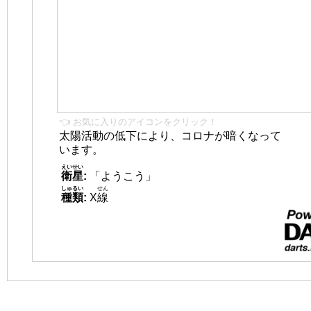
👈 お気に入りのアイコンをクリック！
太陽活動の低下により、コロナが暗くなって
います。
えいせい
衛星
:
「ようこう」
しゅるい
せん
種類
:
X
線