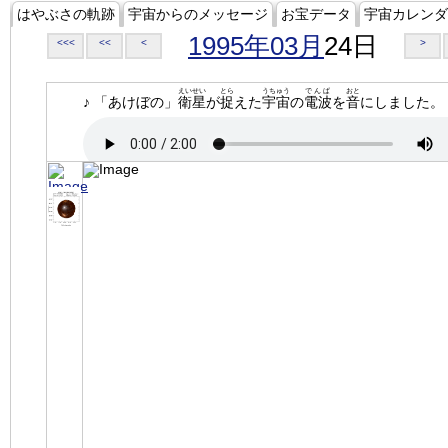
はやぶさの軌跡
宇宙からのメッセージ
お宝データ
宇宙カレンダ
1995年03月
24日
<<<
<<
<
>
えいせい
とら
うちゅう
でんぱ
おと
♪ 「あけぼの」
衛星
が
捉
えた
宇宙
の
電波
を
音
にしました。