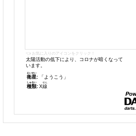
👈 お気に入りのアイコンをクリック！
太陽活動の低下により、コロナが暗くなって
います。
えいせい
衛星
:
「ようこう」
しゅるい
せん
種類
:
X
線