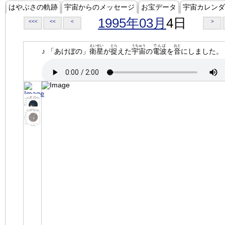
はやぶさの軌跡
宇宙からのメッセージ
お宝データ
宇宙カレンダ
1995年03月
4日
<<<
<<
<
>
えいせい
とら
うちゅう
でんぱ
おと
♪ 「あけぼの」
衛星
が
捉
えた
宇宙
の
電波
を
音
にしました。