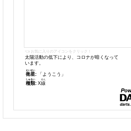
👈 お気に入りのアイコンをクリック！
太陽活動の低下により、コロナが暗くなって
います。
えいせい
衛星
:
「ようこう」
しゅるい
せん
種類
:
X
線