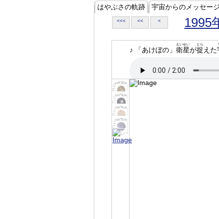
はやぶさの軌跡
宇宙からのメッセー
1995
<<<
<<
<
えいせい
とら
♪ 「あけぼの」
衛星
が
捉
えた