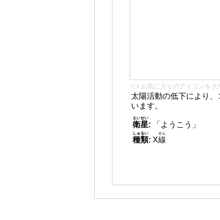
👈 お気に入りのアイコンをク
太陽活動の低下により、
います。
えいせい
衛星
:
「ようこう」
しゅるい
せん
種類
:
X
線