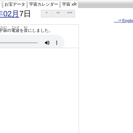
ジ
お宝データ
宇宙カレンダー
宇宙 xR
年02月
7日
>
>>
>>>
…☞Engli
うちゅう
でんぱ
おと
宇宙
の
電波
を
音
にしました。