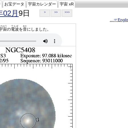
ジ
お宝データ
宇宙カレンダー
宇宙 xR
年02月
9日
>
>>
>>>
…☞Engli
うちゅう
でんぱ
おと
宇宙
の
電波
を
音
にしました。