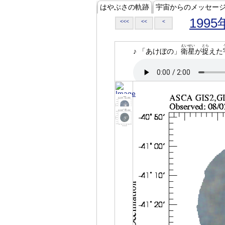
はやぶさの軌跡
宇宙からのメッセー
1995
<<<
<<
<
えいせい
とら
♪ 「あけぼの」
衛星
が
捉
えた