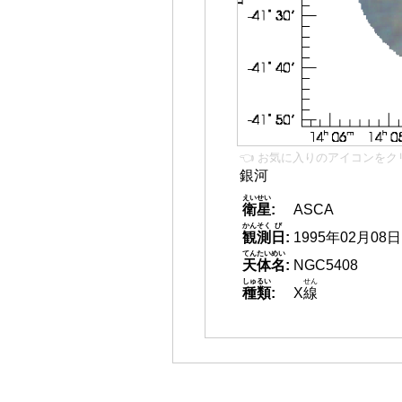
👈 お気に入りのアイコンをク
銀河
えいせい
衛星
:
ASCA
かんそく
び
観測
日
:
1995年02月08日
てんたいめい
天体名
:
NGC5408
しゅるい
せん
種類
:
X
線