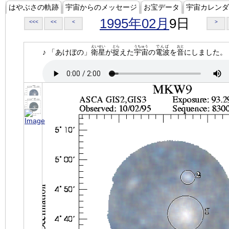
はやぶさの軌跡
宇宙からのメッセージ
お宝データ
宇宙カレンダ
1995年02月
9日
<<<
<<
<
>
えいせい
とら
うちゅう
でんぱ
おと
♪ 「あけぼの」
衛星
が
捉
えた
宇宙
の
電波
を
音
にしました。