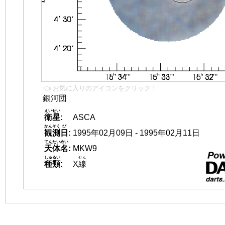
👈 お気に入りのアイコンをクリック！
銀河団
えいせい
衛星
:
ASCA
かんそく
び
観測
日
:
1995年02月09日 - 1995年02月11日
てんたいめい
天体名
:
MKW9
しゅるい
せん
種類
:
X
線